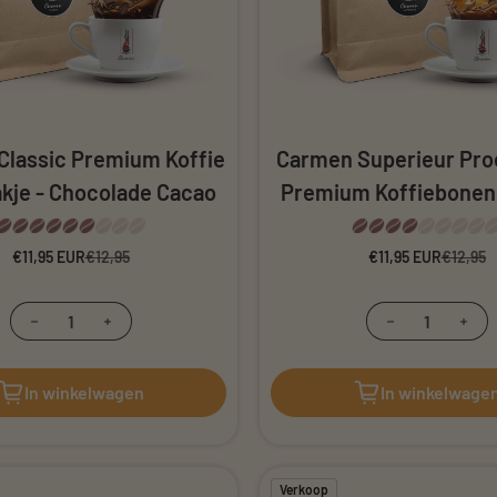
Classic Premium Koffie
Carmen Superieur Proe
kje - Chocolade Cacao
Premium Koffiebonen
€11,95 EUR
Verkoopprijs
Normale prijs
€12,95
€11,95 EUR
Verkooppr
Normale pr
€12,95
zakje Biologische Koffie - Organic Coffee Sample
oor Proefzakje Biologische Koffie - Organic Coffee
Verminder hoeveelheid voor Carmen Classic Pr
Verhoog de hoeveelheid voor Carmen Cl
Verminder 
Ver
In winkelwagen
In winkelwage
Verkoop