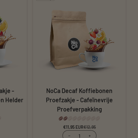
akje -
NoCa Decaf Koffiebonen
en Helder
Proefzakje - Cafeïnevrije
Proefverpakking
ijs
ijs
€11,95 EUR
Verkoopprijs
Normale prijs
€12,95