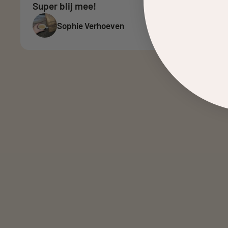
maar dat veranderde compleet toen ik de
Noca-blend van Gerrits Koffie ontdekte. Hij
is heerlijk zacht en vol, zonder dat je het idee
hebt iets te missen. Ik heb zelfs een extra
zak aangeschaft voor mijn ouders, omdat zij
hier ook enorm van genieten. Eindelijk een
decaf die écht lekker is
Maaike Jansen