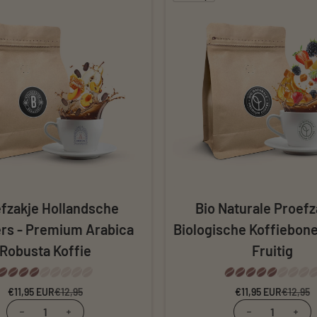
fzakje Hollandsche
Bio Naturale Proefz
rs - Premium Arabica
Biologische Koffiebon
Robusta Koffie
Fruitig
€11,95 EUR
Verkoopprijs
Normale prijs
€12,95
€11,95 EUR
Verkooppr
Normale pr
€12,95