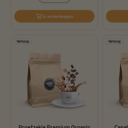
Verminder hoeveelheid voor Brizi
Verhoog de hoeveelheid vo
In winkelwagen
Verkoop
Verkoop
Proefzakje Premium Organic
Canal