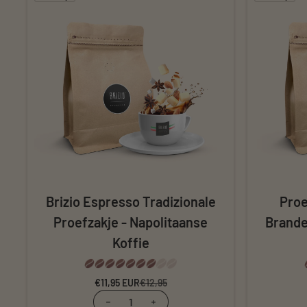
Brizio Espresso Tradizionale
Proe
Proefzakje - Napolitaanse
Brande
Koffie
€11,95 EUR
Verkoopprijs
Normale prijs
€12,95