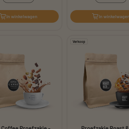
o Espresso Tradizionale Proefzakje - Napolitaanse 
or Brizio Espresso Tradizionale Proefzakje - Napol
Verminder hoeveelheid voor Proefzakje Holland
Verhoog de hoeveelheid voor Proefzakje
Verminder 
Ver
In winkelwagen
In winkelwage
Verkoop
 Coffee Proefzakje -
Proefzakje Roast &