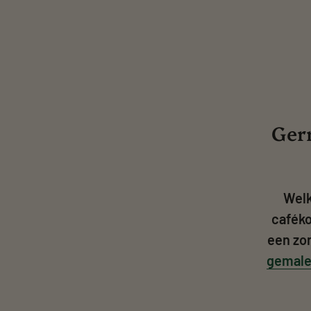
Gerr
Welk
caféko
een zo
gemale