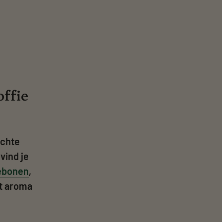
offie
echte
vind je
iebonen
,
et aroma