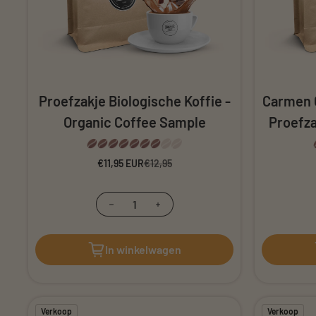
Proefzakje Biologische Koffie -
Carmen 
Organic Coffee Sample
Proefza
€11,95 EUR
Verkoopprijs
Normale prijs
€12,95
Verminder hoeveelheid voor Proef
Verhoog de hoeveelheid v
In winkelwagen
Verkoop
Verkoop