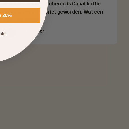
Perfect voor iedereen die om kwaliteit en
gezondheid geeft!
n 20%
Thomas
nkt