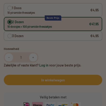
1 Doos
€4,95
10 piramide theezakjes
Beste Prijs
2 Dozen
€47,95
10 doosjes = 100 piramide theezakjes
3 Dozen
€4,95
Hoeveelheid
Verminder hoeveelheid voor Thurson Tea Premium Gember Thee
Verhoog de hoeveelheid voor Thurson Tea Prem
Zakelijke of vaste klant?
Log in
voor jouw beste prijs.
In winkelwagen
Veilig betalen met