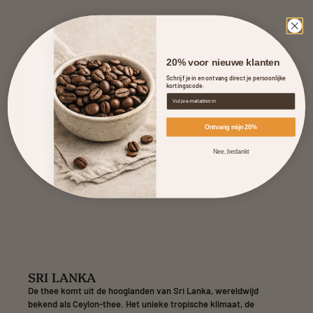
20% voor nieuwe klanten
Schrijf je in en ontvang direct je persoonlijke
kortingscode.
Ontvang tot 25% korting
Ontvang mijn 20%
Nee, bedankt
SRI LANKA
De thee komt uit de hooglanden van Sri Lanka, wereldwijd
bekend als Ceylon-thee. Het unieke tropische klimaat, de